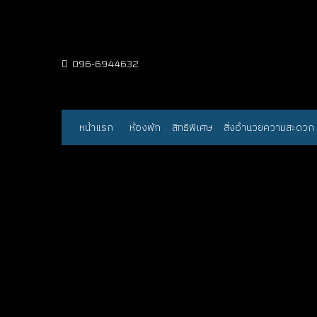
096-6944632
หน้าแรก
ห้องพัก
สิทธิพิเศษ
สิ่งอำนวยความสะดวก