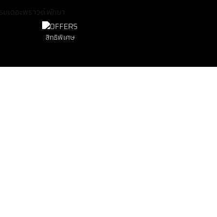
สิทธิพิเศษ
อีเว้นท์
โรงแรมเดอะพราวด์ พัทยา